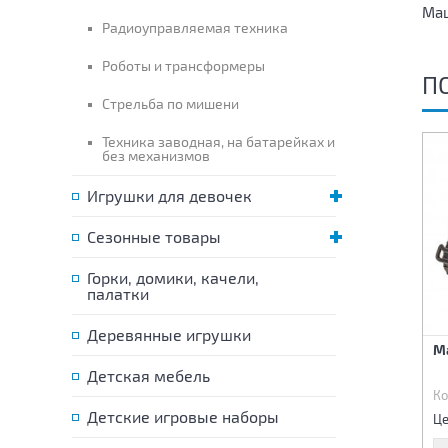
Маш
Радиоуправляемая техника
Роботы и трансформеры
П
Стрельба по мишени
Техника заводная, на батарейках и
без механизмов
Игрушки для девочек
Сезонные товары
Горки, домики, качели,
палатки
Деревянные игрушки
Машина инерционная
Машина инерционная
М
Детская мебель
Код:
85782
Код:
85783
Ко
465 р.
230 р.
Детские игровые наборы
Цена:
Цена:
Це