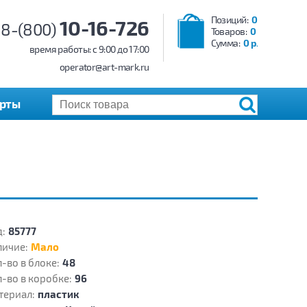
Позиций:
0
10-16-726
8-(800)
Товаров:
0
Сумма:
0 р.
время работы: c 9:00 до 17:00
operator@art-mark.ru
арты
:
85777
личие:
Мало
-во в блоке:
48
-во в коробке:
96
териал:
пластик