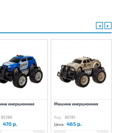
ина инерционная
Машина инерционная
Машина
85780
Код:
85781
Код:
8
470 р.
465 р.
4
:
Цена:
Цена: