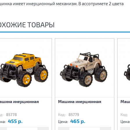
инка имеет инерционный механизм. В ассотримете 2 цвета
ОХОЖИЕ ТОВАРЫ
ашина инерционная
Машина инерционная
Маш
д:
85778
Код:
85779
Код:
455 р.
465 р.
на:
Цена:
Цена