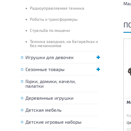
Маш
Радиоуправляемая техника
Роботы и трансформеры
П
Стрельба по мишени
Техника заводная, на батарейках и
без механизмов
Игрушки для девочек
Сезонные товары
Горки, домики, качели,
палатки
Деревянные игрушки
Набор Машинок
Набор Машинок
М
резиновых инерционных
резиновых инерционных
Животные 2шт.
Животные 2шт.
Детская мебель
Код:
87288
Код:
87289
Ко
625 р.
665 р.
Детские игровые наборы
Цена:
Цена:
Це