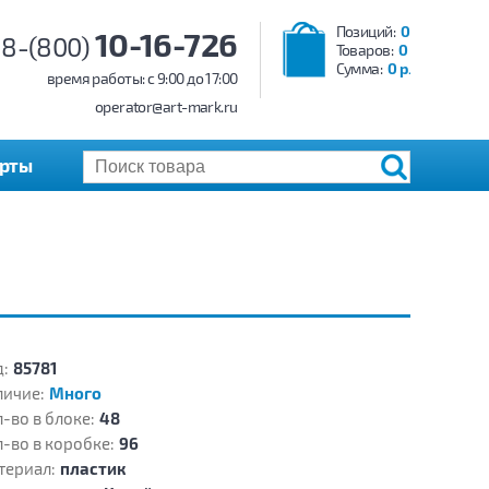
Позиций:
0
10-16-726
8-(800)
Товаров:
0
Сумма:
0 р.
время работы: c 9:00 до 17:00
operator@art-mark.ru
арты
:
85781
личие:
Много
-во в блоке:
48
-во в коробке:
96
териал:
пластик