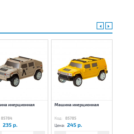
Набор 
ина инерционная
Машина инерционная
резино
Животн
85784
Код:
85785
Код:
8
235 р.
245 р.
6
:
Цена:
Цена: