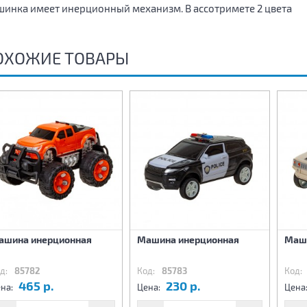
инка имеет инерционный механизм. В ассотримете 2 цвета
ОХОЖИЕ ТОВАРЫ
ашина инерционная
Машина инерционная
Маш
д:
85782
Код:
85783
Код:
465 р.
230 р.
на:
Цена:
Цена