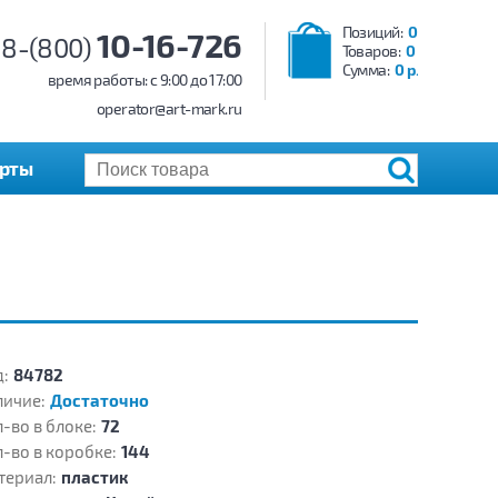
Позиций:
0
10-16-726
8-(800)
Товаров:
0
Сумма:
0 р.
время работы: c 9:00 до 17:00
operator@art-mark.ru
арты
:
84782
личие:
Достаточно
-во в блоке:
72
-во в коробке:
144
териал:
пластик