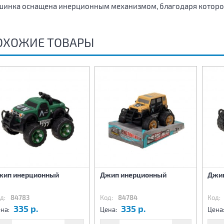
инка оснащена инерционным механизмом, благодаря котором
ОХОЖИЕ ТОВАРЫ
жип инерционный
Джип инерционный
Джи
д:
84783
Код:
84784
Код:
335 р.
335 р.
на:
Цена:
Цена