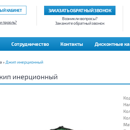
ЗАКАЗАТЬ ОБРАТНЫЙ ЗВОНОК
ЫЙ КАБИНЕТ
Возникли вопросы?
и пароль?
Закажите обратный звонок
Сотрудничество
Контакты
Дисконтные к
а
Джип инерционный
»
жип инерционный
Код
На
Кол
Кол
Ма