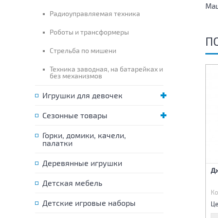
Маш
Радиоуправляемая техника
Роботы и трансформеры
П
Стрельба по мишени
Техника заводная, на батарейках и
без механизмов
Игрушки для девочек
Сезонные товары
Горки, домики, качели,
палатки
Деревянные игрушки
Джип инерционный
джип инерционный
Д
Детская мебель
Код:
84787
Код:
84788
Ко
370 р.
345 р.
Детские игровые наборы
Цена:
Цена:
Це