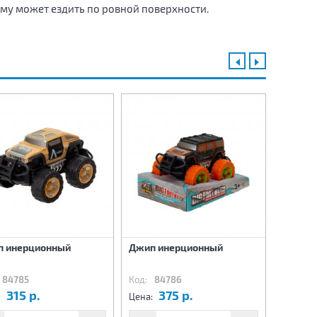
у может ездить по ровной поверхности.
п инерционный
Джип инерционный
Джип и
84785
Код:
84786
Код:
8
315 р.
375 р.
3
:
Цена:
Цена: