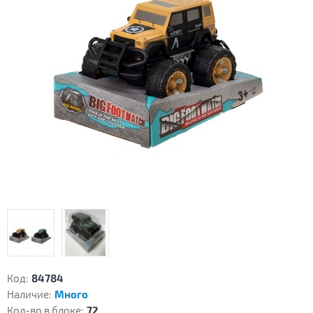
Код:
84784
Наличие:
Много
Кол-во в блоке:
72