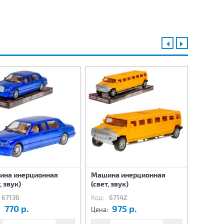
ина инерционная
Машина инерционная
Машина
, звук)
(свет, звук)
(свет, з
67136
Код:
67142
Код:
67
770 р.
975 р.
9
:
Цена:
Цена: