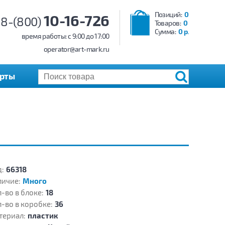
Позиций:
0
10-16-726
8-(800)
Товаров:
0
Сумма:
0 р.
время работы: c 9:00 до 17:00
operator@art-mark.ru
арты
:
66318
личие:
Много
-во в блоке:
18
-во в коробке:
36
териал:
пластик