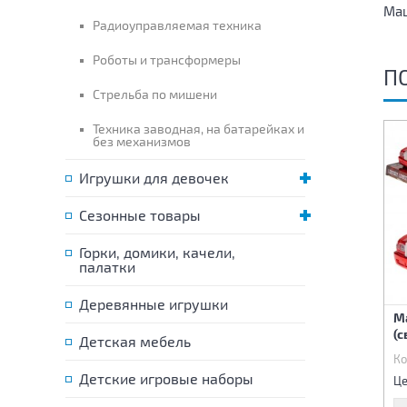
Маш
Радиоуправляемая техника
Роботы и трансформеры
П
Стрельба по мишени
Техника заводная, на батарейках и
без механизмов
Игрушки для девочек
Сезонные товары
Горки, домики, качели,
палатки
Деревянные игрушки
Машина инерционная
Грузовик инерционный
М
(свет, звук)
(с
Детская мебель
Код:
67143
Код:
67288
Ко
975 р.
960 р.
Детские игровые наборы
Цена:
Цена:
Це