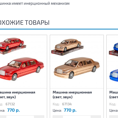
инка имеет инерционный механизм
ОХОЖИЕ ТОВАРЫ
ашина инерционная
Машина инерционная
Маш
вет, звук)
(свет, звук)
(свет
д:
67132
Код:
67134
Код:
770 р.
770 р.
на:
Цена:
Цена