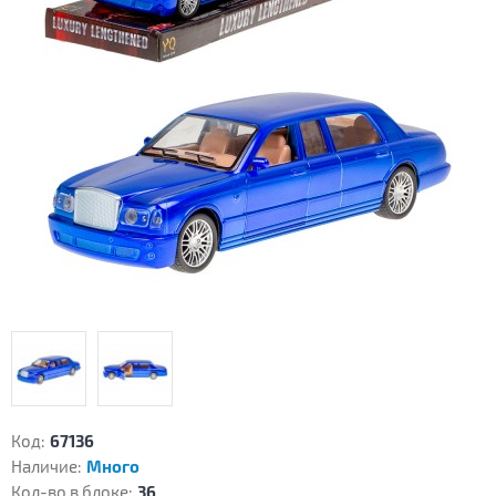
Код:
67136
Наличие:
Много
Кол-во в блоке:
36