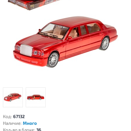
Код:
67132
Наличие:
Много
Кол-во в блоке:
36