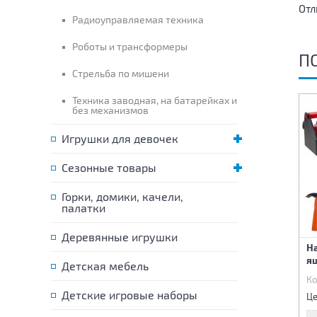
Отл
Радиоуправляемая техника
Роботы и трансформеры
П
Стрельба по мишени
Техника заводная, на батарейках и
без механизмов
Игрушки для девочек
Сезонные товары
Горки, домики, качели,
палатки
Деревянные игрушки
Набор Доспехи + оружие
Набор Доспехи + оружие
Н
я
Детская мебель
Код:
87623
Код:
87622
Ко
700 р.
650 р.
Детские игровые наборы
Цена:
Цена:
Це