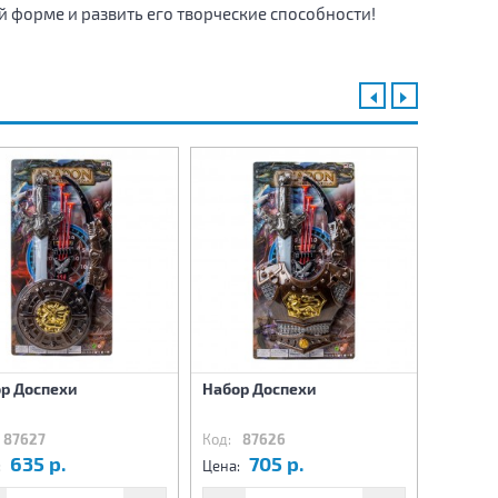
 форме и развить его творческие способности!
р Доспехи
Набор Доспехи
Набор 
87627
Код:
87626
Код:
8
635 р.
705 р.
7
:
Цена:
Цена: