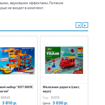
овыми, звуковыми эффектами. Питание
рые не входят в комплект.
вой набор "ХОТ ВИЛС
Железная дорога (свет,
Железна
рогой"
звук)
звук)
80949
Код:
83319
Код:
8
3 810 р.
3 030 р.
4
:
Цена:
Цена: