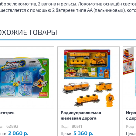
аборе локомотив, 2 вагона и рельсы. Локомотив оснащён свет
ществляется с помощью 2 батареек типа АА (пальчиковых), кото
ОХОЖИЕ ТОВАРЫ
втотрек
Радиоуправляемая
Игро
железная дорога
с до
д:
62892
Код:
80511
Код:
2 060 р.
5 360 р.
на:
Цена:
Цена