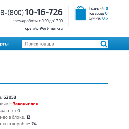
Позиций:
0
10-16-726
8-(800)
Товаров:
0
Сумма:
0 р.
время работы: c 9:00 до 17:00
operator@art-mark.ru
арты
:
62058
личие:
Закончился
раст от:
4
-во в блоке:
12
-во в коробке:
24