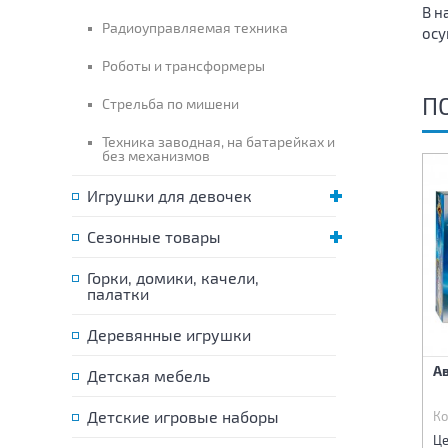
В н
Радиоуправляемая техника
осу
Роботы и трансформеры
П
Стрельба по мишени
Техника заводная, на батарейках и
без механизмов
Игрушки для девочек
Сезонные товары
Горки, домики, качели,
палатки
Деревянные игрушки
Железная дорога (свет,
Железная дорога (свет,
А
Детская мебель
звук)
звук)
Детские игровые наборы
Код:
83320
Код:
83321
Ко
4 040 р.
5 970 р.
Цена:
Цена:
Це