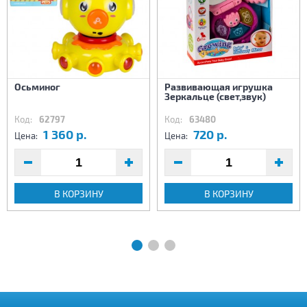
Осьминог
Развивающая игрушка
Зеркальце (свет,звук)
Код:
62797
Код:
63480
1 360 р.
720 р.
Цена:
Цена:
В КОРЗИНУ
В КОРЗИНУ