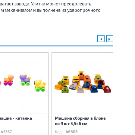
ватает завода. Улитка может преодолевать
ным механизмом и выполнена из ударопрочного
-47%
юшка - каталка
Машина сборная в блоке
Заводн
по 9 шт 5,5х6 см
скок 5х
45337
Код:
46606
Код:
4