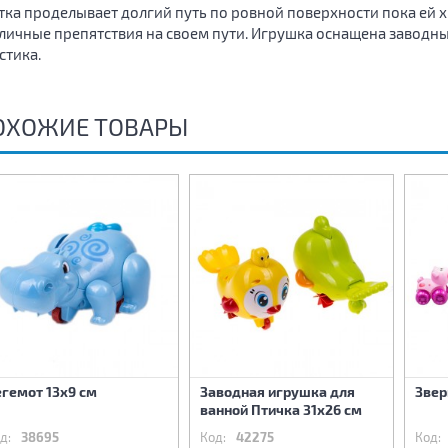
тка проделывает долгий путь по ровной поверхности пока ей х
личные препятствия на своем пути. Игрушка оснащена завод
стика.
ОХОЖИЕ ТОВАРЫ
гемот 13х9 см
Заводная игрушка для
Звер
ванной Птичка 31х26 см
д:
38695
Код:
42275
Код: