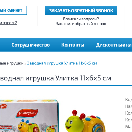
ЗАКАЗАТЬ ОБРАТНЫЙ ЗВОНОК
ЫЙ КАБИНЕТ
Возникли вопросы?
и пароль?
Закажите обратный звонок
Сотрудничество
Контакты
Дисконтные к
ные игрушки
Заводная игрушка Улитка 11x6x5 cм
»
водная игрушка Улитка 11x6x5 cм
Код
На
Кол
Кол
Ма