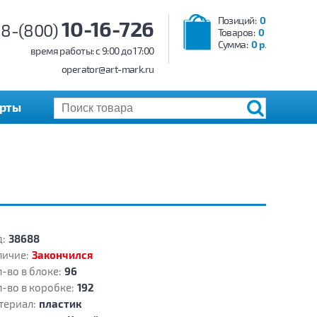
Позиций:
0
10-16-726
8-(800)
Товаров:
0
Сумма:
0 р.
время работы: c 9:00 до 17:00
operator@art-mark.ru
арты
:
38688
личие:
Закончился
-во в блоке:
96
-во в коробке:
192
териал:
пластик