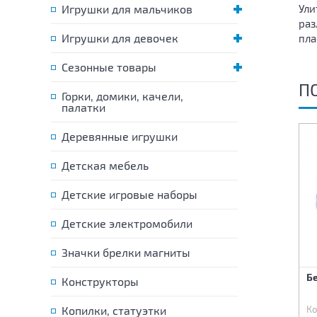
Игрушки для мальчиков
Ули
раз
Игрушки для девочек
пла
Сезонные товары
П
Горки, домики, качели,
палатки
Деревянные игрушки
-47%
-50%
Детская мебель
Детские игровые наборы
Детские электромобили
Значки брелки магниты
Заводная игрушка Прыг-
Заводная игрушка Малыш
Бе
Конструкторы
скок 5х3 см
6х4 см
Код:
49950
Копилки, статуэтки
Код:
49966
Ко