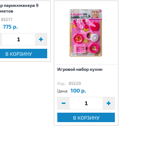
р парикхмахера 9
дметов
85217
775 р.
:
В КОРЗИНУ
Игровой набор кухни
Набор 
продук
Код:
85220
Код:
87
100 р.
1
Цена:
Цена:
В КОРЗИНУ