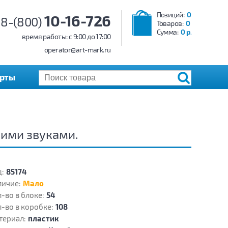
Позиций:
0
10-16-726
8-(800)
Товаров:
0
Сумма:
0 р.
время работы: c 9:00 до 17:00
operator@art-mark.ru
арты
кими звуками.
:
85174
личие:
Мало
-во в блоке:
54
-во в коробке:
108
териал:
пластик