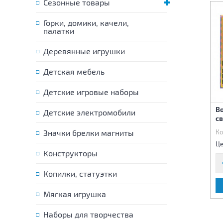
Сезонные товары
Горки, домики, качели,
палатки
Деревянные игрушки
Детская мебель
Детские игровые наборы
Набор тележка с
Набор тележка с
В
Детские электромобили
продуктами
продуктами
св
Код:
87301
Значки брелки магниты
Код:
87302
Ко
1 160 р.
1 110 р.
Цена:
Цена:
Це
Конструкторы
Копилки, статуэтки
В КОРЗИНУ
В КОРЗИНУ
Мягкая игрушка
Наборы для творчества