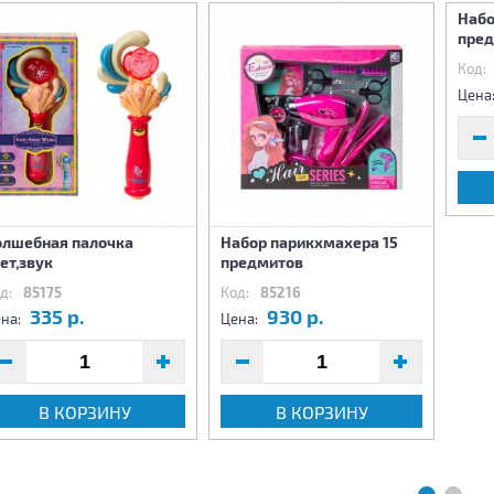
Набо
пре
Код:
Цена
олшебная палочка
Набор парикхмахера 15
ет,звук
предмитов
д:
85175
Код:
85216
335 р.
930 р.
на:
Цена:
В КОРЗИНУ
В КОРЗИНУ