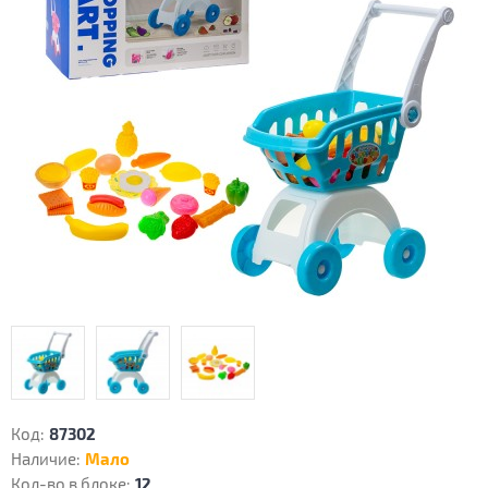
Код:
87302
Наличие:
Мало
Кол-во в блоке:
12