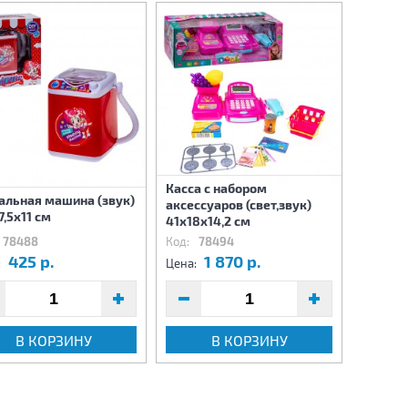
Касса с набором
Касса 
альная машина (звук)
аксессуаров (свет,звук)
аксессу
7,5х11 см
41х18х14,2 см
25х18х
78488
Код:
78494
Код:
7
425 р.
1 870 р.
1
:
Цена:
Цена:
В КОРЗИНУ
В КОРЗИНУ