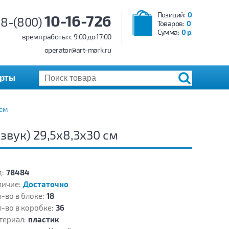
Позиций:
0
10-16-726
8-(800)
Товаров:
0
Сумма:
0 р.
время работы: c 9:00 до 17:00
operator@art-mark.ru
арты
 см
звук) 29,5х8,3х30 см
:
78484
личие:
Достаточно
-во в блоке:
18
-во в коробке:
36
териал:
пластик