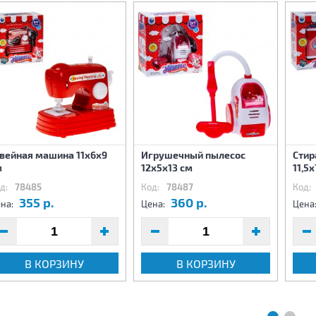
вейная машина 11х6х9
Игрушечный пылесос
Стир
м
12х5х13 см
11,5х
д:
78485
Код:
78487
Код:
355 р.
360 р.
на:
Цена:
Цена
В КОРЗИНУ
В КОРЗИНУ