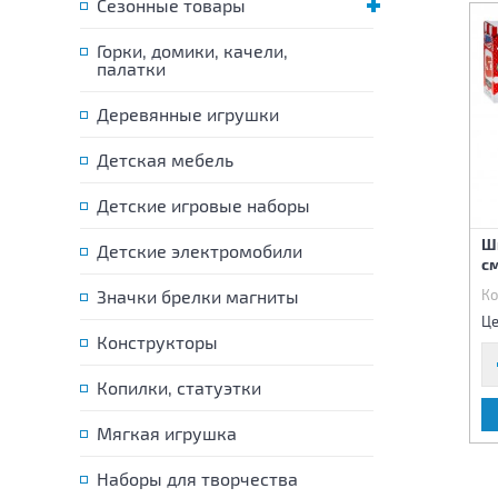
Сезонные товары
Горки, домики, качели,
палатки
Деревянные игрушки
Детская мебель
Детские игровые наборы
Касса с набором
Игровой набор кухни
Ш
аксессуаров (свет,звук)
Детские электромобили
Стойка (свет) 42х10х54 см
с
25х18х15 см
Код:
78495
Значки брелки магниты
Код:
78568
Ко
1 390 р.
5 350 р.
Цена:
Цена:
Це
Конструкторы
Копилки, статуэтки
В КОРЗИНУ
В КОРЗИНУ
Мягкая игрушка
Наборы для творчества