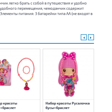
нчик легко брать с собой в путешествия и удобно
я удобного перемещения, чемоданчик содержит
лементы питания: 3 батарейки типа AА (не входят в
Набор 
девочк
р красоты
Набор красоты Русалочка
(бусы+
+браслет
бусы+браслет
заколк