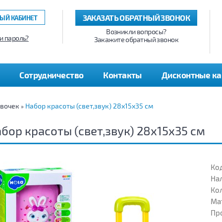
ЗАКАЗАТЬ ОБРАТНЫЙ ЗВОНОК
ЫЙ КАБИНЕТ
Возникли вопросы?
и пароль?
Закажите обратный звонок
Сотрудничество
Контакты
Дисконтные к
евочек
Набор красоты (свет,звук) 28х15х35 см
»
бор красоты (свет,звук) 28х15х35 см
Код
На
Кол
Ма
Пр