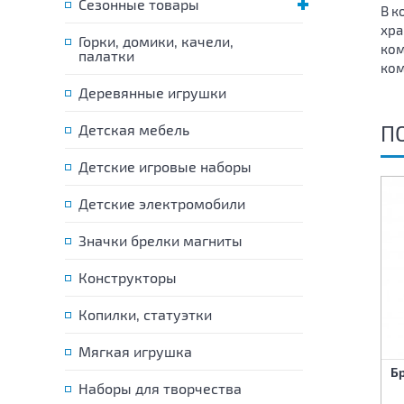
Сезонные товары
В к
хра
Горки, домики, качели,
ком
палатки
ком
Деревянные игрушки
П
Детская мебель
Детские игровые наборы
Детские электромобили
Значки брелки магниты
Конструкторы
Копилки, статуэтки
Набор украшений для
Мягкая игрушка
девочки Принцесса
Набор красоты
Бр
(бусы+браслет+2
(бусы+браслет+2
Наборы для творчества
заколки+кольцо)
заколки+кольцо)