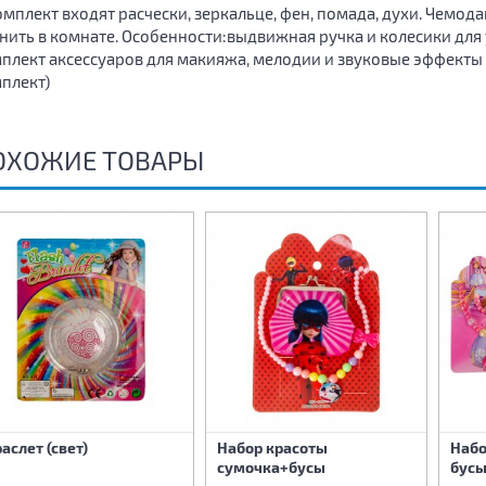
омплект входят расчески, зеркальце, фен, помада, духи. Чемода
нить в комнате. Особенности:выдвижная ручка и колесики дл
плект аксессуаров для макияжа, мелодии и звуковые эффекты Э
плект)
ОХОЖИЕ ТОВАРЫ
аслет (свет)
Набор красоты
Набо
сумочка+бусы
бусы