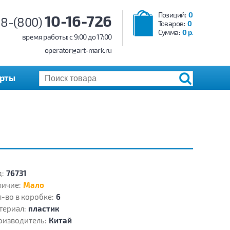
Позиций:
0
10-16-726
8-(800)
Товаров:
0
Сумма:
0 р.
время работы: c 9:00 до 17:00
operator@art-mark.ru
арты
:
76731
личие:
Мало
-во в коробке:
6
териал:
пластик
оизводитель:
Китай