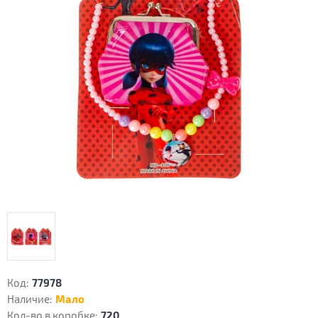
Код:
77978
Наличие:
Мало
Кол-во в коробке:
720