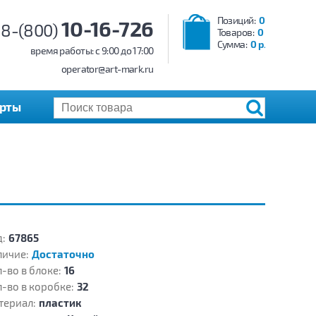
Позиций:
0
10-16-726
8-(800)
Товаров:
0
Сумма:
0 р.
время работы: c 9:00 до 17:00
operator@art-mark.ru
арты
:
67865
личие:
Достаточно
-во в блоке:
16
-во в коробке:
32
териал:
пластик