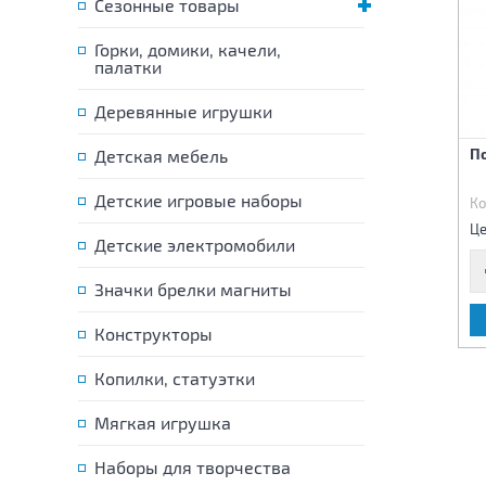
Сезонные товары
Горки, домики, качели,
палатки
Деревянные игрушки
Мультиварка с набором
Утюг на батарейках
П
Детская мебель
Детские игровые наборы
Код:
73241
Код:
73242
Ко
2 210 р.
1 540 р.
Цена:
Цена:
Це
Детские электромобили
Значки брелки магниты
В КОРЗИНУ
В КОРЗИНУ
Конструкторы
Копилки, статуэтки
Мягкая игрушка
Наборы для творчества