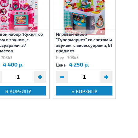
вой набор "Кухня" со
Игровой набор
ом и звуком, с
"Супермаркет" со светом и
Мульти
ссуарами, 37
звуком, с аксессуарами, 61
дметов
предмет
70343
Код:
70345
Код:
73
4 400 р.
4 250 р.
2
:
Цена:
Цена:
В КОРЗИНУ
В КОРЗИНУ