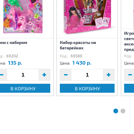
Игро
свет
они с набором
Набор красоты на
аксе
батарейках
пре
д:
69202
Код:
69580
Код:
135 р.
1 430 р.
на:
Цена:
Цена
В КОРЗИНУ
В КОРЗИНУ