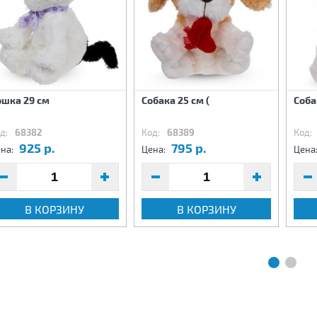
ошка 29 см
Собака 25 см (
Соба
д:
68382
Код:
68389
Код:
925 р.
795 р.
на:
Цена:
Цена
В КОРЗИНУ
В КОРЗИНУ