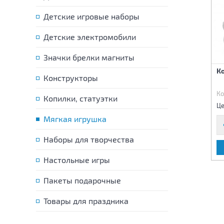
Детские игровые наборы
Детские электромобили
Значки брелки магниты
Собака 27 см
Собака 27 см
К
Конструкторы
Код:
68400
Код:
68401
Ко
Копилки, статуэтки
835 р.
835 р.
Цена:
Цена:
Це
Мягкая игрушка
Наборы для творчества
В КОРЗИНУ
В КОРЗИНУ
Настольные игры
Пакеты подарочные
Товары для праздника