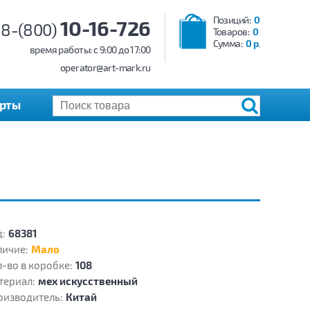
Позиций:
0
10-16-726
8-(800)
Товаров:
0
Сумма:
0 р.
время работы: c 9:00 до 17:00
operator@art-mark.ru
арты
:
68381
личие:
Мало
-во в коробке:
108
териал:
мех искусственный
оизводитель:
Китай