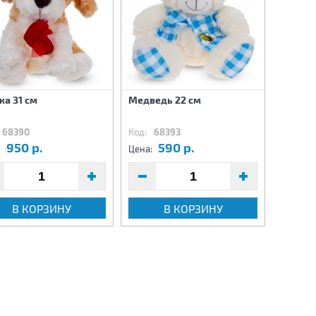
ка 31 см
Медведь 22 см
Собака 
68390
Код:
68393
Код:
6
950 р.
590 р.
8
:
Цена:
Цена:
В КОРЗИНУ
В КОРЗИНУ