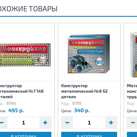
ОХОЖИЕ ТОВАРЫ
онструктор
Конструктор
Мета
еталлический №7 148
металлический №8 62
конс
еталей
детали
труд
д:
9794
Код:
9795
Код:
495 р.
340 р.
на:
Цена:
Цена
В КОРЗИНУ
В КОРЗИНУ