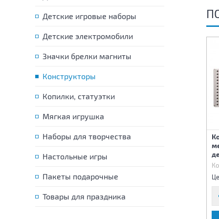
П
Детские игровые наборы
Детские электромобили
-70%
Значки брелки магниты
Конструкторы
Копилки, статуэтки
Мягкая игрушка
Наборы для творчества
Конструктор
К
Конструктор Карусель с
металлический №5 68
м
мотором 500 деталей
деталей
д
Настольные игры
Код:
10480
Код:
36047
Ко
345 р.
420 р.
Пакеты подарочные
Цена:
Цена:
Це
Товары для праздника
В КОРЗИНУ
В КОРЗИНУ