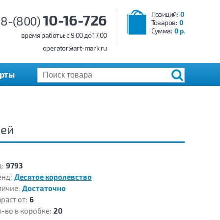
Позиций:
0
10-16-726
8-(800)
Товаров:
0
Сумма:
0 р.
время работы: c 9:00 до 17:00
operator@art-mark.ru
арты
лей
:
9793
енд:
Десятое королевство
личие:
Достаточно
раст от:
6
-во в коробке:
20