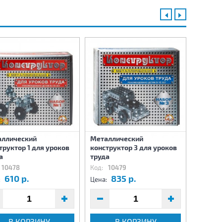
ллический
Металлический
Констр
труктор 1 для уроков
конструктор 3 для уроков
металл
а
труда
детале
10478
Код:
10479
Код:
1
610 р.
835 р.
3
:
Цена:
Цена:
В КОРЗИНУ
В КОРЗИНУ