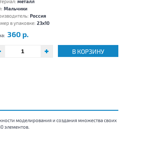
териал:
металл
:
Мальчики
оизводитель:
Россия
мер в упаковке:
23х10
360 р.
на:
В КОРЗИНУ
жности моделирования и создания множества своих
80 элементов.