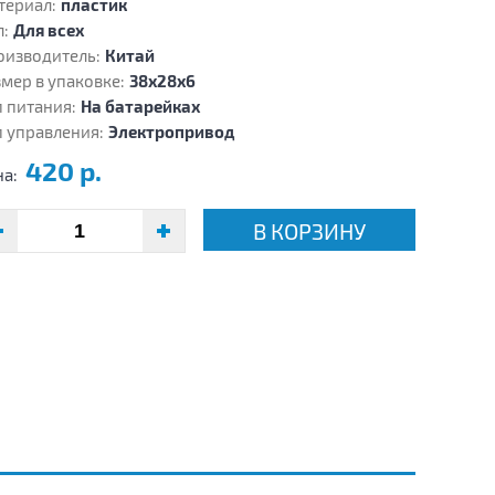
териал:
пластик
:
Для всех
оизводитель:
Китай
мер в упаковке:
38х28х6
 питания:
На батарейках
 управления:
Электропривод
420 р.
на:
В КОРЗИНУ