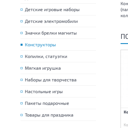
Кон
Детские игровые наборы
(па
кол
Детские электромобили
Значки брелки магниты
П
Конструкторы
Копилки, статуэтки
Мягкая игрушка
Наборы для творчества
Настольные игры
Пакеты подарочные
Конструктор Форт 644
Конструктор Замок 752
К
Товары для праздника
детали
детали
Код:
42615
Код:
42639
Ко