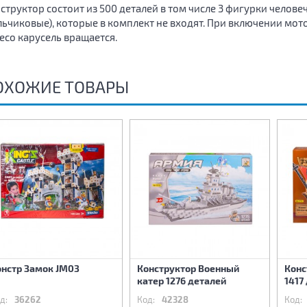
структор состоит из 500 деталей в том числе 3 фигурки челове
льчиковые), которые в комплект не входят. При включении мот
есо карусель вращается.
ОХОЖИЕ ТОВАРЫ
онстр Замок JM03
Конструктор Военный
Конс
катер 1276 деталей
1417
д:
36262
Код:
42328
Код: