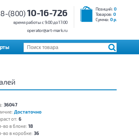
Позиций:
0
10-16-726
8-(800)
Товаров:
0
Сумма:
0 р.
время работы: c 9:00 до 17:00
operator@art-mark.ru
арты
талей
:
36047
личие:
Достаточно
раст от:
6
-во в блоке:
18
-во в коробке:
36