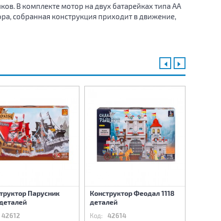
чков. В комплекте мотор на двух батарейках типа АА
ора, собранная конструкция приходит в движение,
труктор Парусник
Конструктор Феодал 1118
Констр
 деталей
деталей
детали
42612
Код:
42614
Код:
42