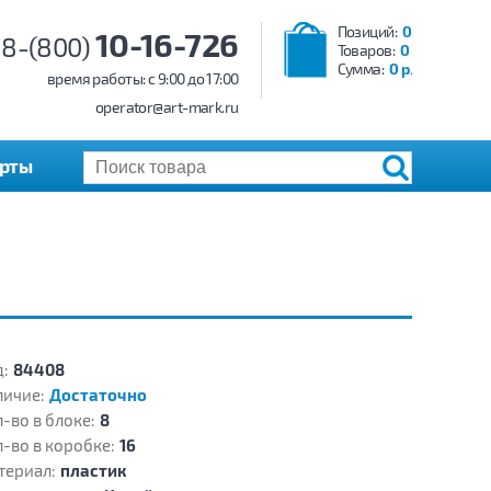
Позиций:
0
10-16-726
8-(800)
Товаров:
0
Сумма:
0 р.
время работы: c 9:00 до 17:00
operator@art-mark.ru
арты
:
84408
личие:
Достаточно
-во в блоке:
8
-во в коробке:
16
териал:
пластик