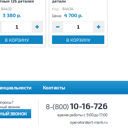
тный 726 деталей
детали
580 де
84432
Код:
84434
Код:
8
3 380 р.
4 700 р.
2
:
Цена:
Цена:
В КОРЗИНУ
В КОРЗИНУ
енциальности
Контакты
опросы?
10-16-726
8-(800)
ный звонок
ТНЫЙ ЗВОНОК
время работы: c 9:00 до 17:00
operator@art-mark.ru