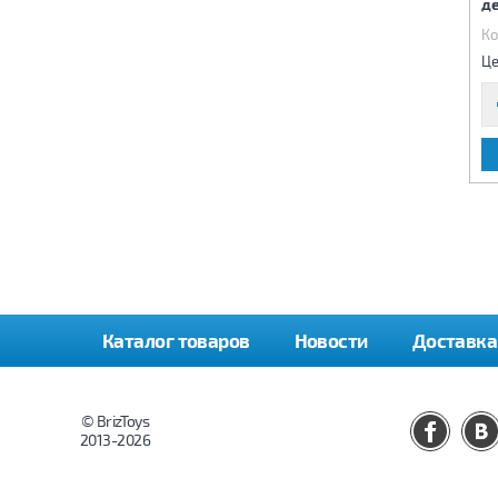
580 деталей
полиции 830 деталей
д
Код:
84435
Код:
84436
Ко
2 700 р.
3 850 р.
Цена:
Цена:
Це
В КОРЗИНУ
В КОРЗИНУ
Каталог товаров
Новости
Доставка
© BrizToys
2013-2026