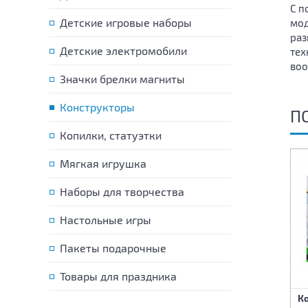
С п
Детские игровые наборы
мод
раз
Детские электромобили
тех
воо
Значки брелки магниты
Конструкторы
П
Копилки, статуэтки
Мягкая игрушка
Наборы для творчества
Настольные игры
Пакеты подарочные
Товары для праздника
Конструктор Истребитель
Конструктор Вертолёт
Ко