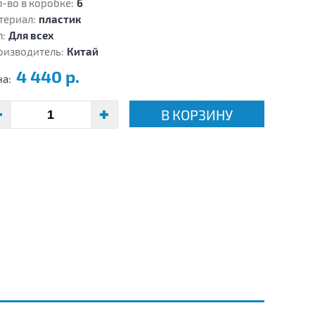
-во в коробке:
6
териал:
пластик
:
Для всех
оизводитель:
Китай
4 440 р.
на:
В КОРЗИНУ