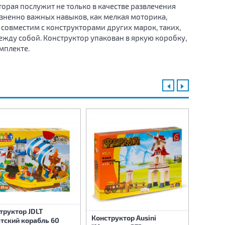
торая послужит не только в качестве развлечения
зненно важных навыков, как мелкая моторика,
 совместим с конструкторами других марок, таких,
я между собой. Конструктор упакован в яркую коробку,
мплекте.
труктор JDLT
Конструктор Ausini
Констр
тский корабль 60