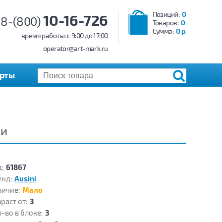
Позиций:
0
10-16-726
8-(800)
Товаров:
0
Сумма:
0 р.
время работы: c 9:00 до 17:00
operator@art-mark.ru
арты
ли
:
61867
енд:
Ausini
личие:
Мало
раст от:
3
-во в блоке:
3