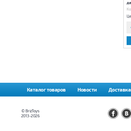
286 детали
детали
д
Код:
67328
Код:
67591
Ко
1 820 р.
3 420 р.
Цена:
Цена:
Це
В КОРЗИНУ
В КОРЗИНУ
Каталог товаров
Новости
Доставка
© BrizToys
2013-2026