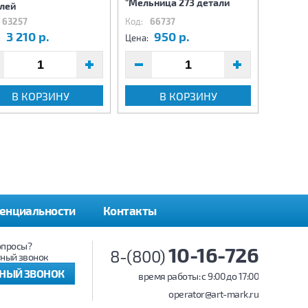
"Мельница 273 детали
286 де
лей
63257
Код:
66737
Код:
6
3 210 р.
950 р.
1
:
Цена:
Цена:
В КОРЗИНУ
В КОРЗИНУ
енциальности
Контакты
опросы?
10-16-726
8-(800)
ный звонок
ТНЫЙ ЗВОНОК
время работы: c 9:00 до 17:00
operator@art-mark.ru