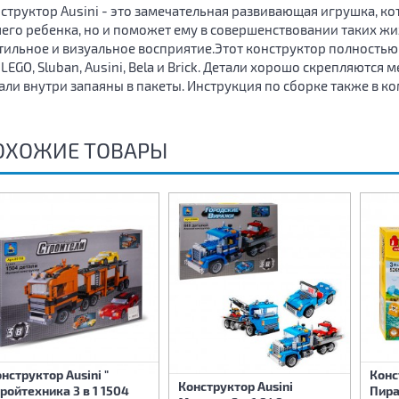
структор Ausini - это замечательная развивающая игрушка, ко
его ребенка, но и поможет ему в совершенствовании таких жи
тильное и визуальное восприятие.Этот конструктор полностью
 LEGO, Sluban, Ausini, Bela и Brick. Детали хорошо скрепляютс
али внутри запаяны в пакеты. Инструкция по сборке также в ко
ОХОЖИЕ ТОВАРЫ
нструктор Ausini "
Конс
Конструктор Ausini
ройтехника 3 в 1 1504
Пира