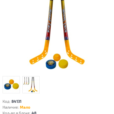
Код:
84131
Наличие:
Мало
Кол-во в блоке:
48