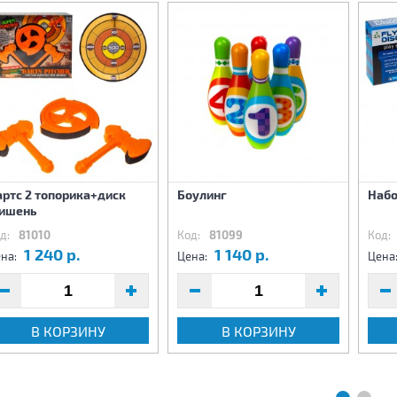
ртс 2 топорика+диск
Боулинг
Набо
ишень
д:
81010
Код:
81099
Код:
1 240 р.
1 140 р.
на:
Цена:
Цена
В КОРЗИНУ
В КОРЗИНУ