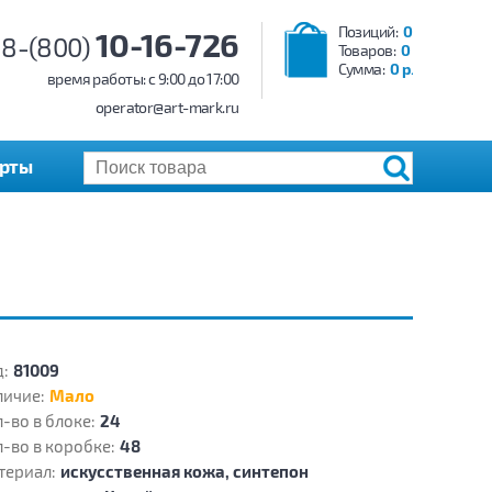
Позиций:
0
10-16-726
8-(800)
Товаров:
0
Сумма:
0 р.
время работы: c 9:00 до 17:00
operator@art-mark.ru
арты
:
81009
личие:
Мало
-во в блоке:
24
-во в коробке:
48
териал:
искусственная кожа, синтепон