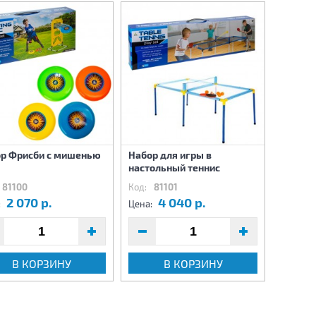
р Фрисби с мишенью
Набор для игры в
Лук со
настольный теннис
81100
Код:
81101
Код:
82
2 070 р.
4 040 р.
2
:
Цена:
Цена:
В КОРЗИНУ
В КОРЗИНУ