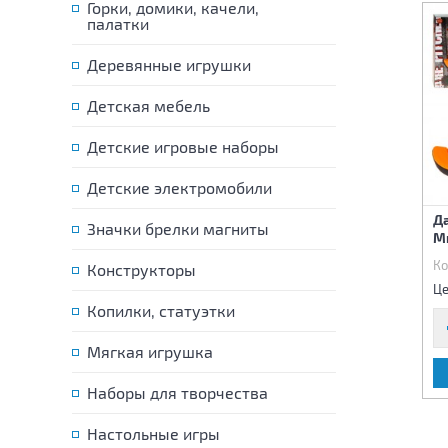
Горки, домики, качели,
палатки
Деревянные игрушки
Детская мебель
Детские игровые наборы
Детские электромобили
Лук со стрелами
Скакалка спортивная
Да
Значки брелки магниты
М
Код:
82314
Код:
83531
Ко
Конструкторы
2 040 р.
42 р.
Цена:
Цена:
Це
Копилки, статуэтки
Мягкая игрушка
В КОРЗИНУ
В КОРЗИНУ
Наборы для творчества
Настольные игры