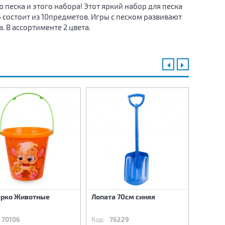
песка и этого набора! Этот яркий набор для песка
 состоит из 10предметов. Игры с песком развивают
 В ассортименте 2 цвета.
рко Животные
Лопата 70см синяя
Лопата
70106
Код:
76229
Код:
76