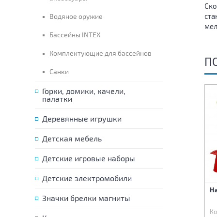
Ско
ста
Водяное оружие
мел
Бассейны INTEX
Комплектующие для бассейнов
П
Санки
Горки, домики, качели,
палатки
Деревянные игрушки
Детская мебель
Детские игровые наборы
Детские электромобили
Лопата 70см желтая
Лейка Слоник
Н
Значки брелки магниты
Код:
76231
Код:
79292
Ко