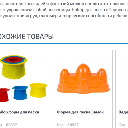
лько интересных идей и фантазий можно воплотить с помощью 
нет украшением любой песочницы. Набор для песка « Паровоз »
кую моторику рук, глазомер и творческие способности ребенка.
ОХОЖИЕ ТОВАРЫ
абор форм для песка
Форма для песка Замок
Веде
д:
60597
Код:
60987
Код: