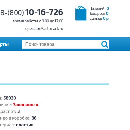
Позиций:
0
10-16-726
8-(800)
Товаров:
0
Сумма:
0 р.
время работы: c 9:00 до 17:00
operator@art-mark.ru
арты
:
58930
личие:
Закончился
раст от:
3
-во в коробке:
36
териал:
пластик