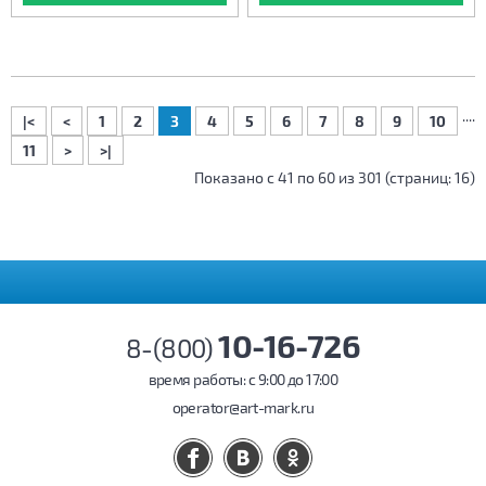
....
|<
<
1
2
3
4
5
6
7
8
9
10
11
>
>|
Показано с 41 по 60 из 301 (страниц: 16)
10-16-726
8-(800)
время работы: c 9:00 до 17:00
operator@art-mark.ru