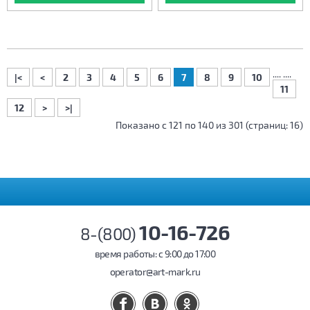
....
....
|<
<
2
3
4
5
6
7
8
9
10
11
12
>
>|
Показано с 121 по 140 из 301 (страниц: 16)
10-16-726
8-(800)
время работы: c 9:00 до 17:00
operator@art-mark.ru