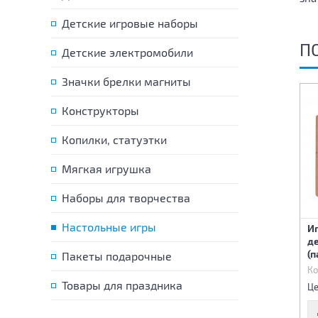
Детские игровые наборы
П
Детские электромобили
Значки брелки магниты
Конструкторы
Копилки, статуэтки
Мягкая игрушка
Наборы для творчества
Настольные игры
И
Игра настольная
Попробуй угадай. Рисуй
де
"Сохорани гравитацию"
носом
(п
Пакеты подарочные
Код:
86988
Код:
86989
Ко
535 р.
735 р.
Товары для праздника
Цена:
Цена:
Це