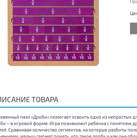
Пр
Це
ПИСАНИЕ ТОВАРА
евянный пазл «Дроби» помогает освоить одно из непростых дл
би – в игровой форме. Игра познакомит ребёнка с понятием др
тей. Сравнивая количество сегментов, на которые разбиты по
чениями, малыш сможет понять, что такое дробь и как она обра