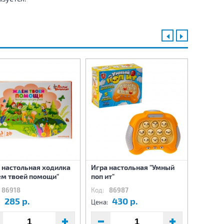
 настольная ходилка
Игра настольная "Умный
Игра н
м твоей помощи"
поп ит"
"Сохор
86918
Код:
86987
Код:
8
285 р.
430 р.
5
:
Цена:
Цена: