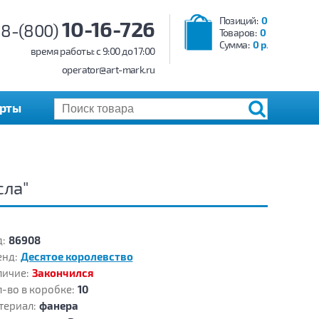
Позиций:
0
10-16-726
8-(800)
Товаров:
0
Сумма:
0 р.
время работы: c 9:00 до 17:00
operator@art-mark.ru
арты
сла"
:
86908
енд:
Десятое королевство
личие:
Закончился
-во в коробке:
10
териал:
фанера