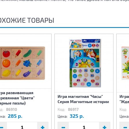
ОХОЖИЕ ТОВАРЫ
гра развивающая
Игра магнитная "Часы"
Игра
ревянная "Цвета"
Серия Магнитные истории
"Жде
арные пазлы)
д:
86910
Код:
86917
Код:
285 р.
325 р.
на:
Цена:
Цена