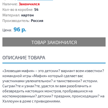
Наличие:
Закончился
Кол-во в коробке:
54
Материал:
картон
Производитель:
Россия
96 р.
Цена:
ТОВАР ЗАКОНЧИЛСЯ
ОПИСАНИЕ ТОВАРА
«Зловещая мафия» – это детскии? вариант всем известнои?
командной игры «Мафия» который сделает вас
участниками увлекательнои? и таинственнои? истории.
Сыграи?те и узнаи?те, удастся ли вам разоблачить и
обезвредить настоящих монстров, пробравшихся на
костюмированныи? детскии? праздник, происходящии? на
Хэллоуин в доме с привидениями.