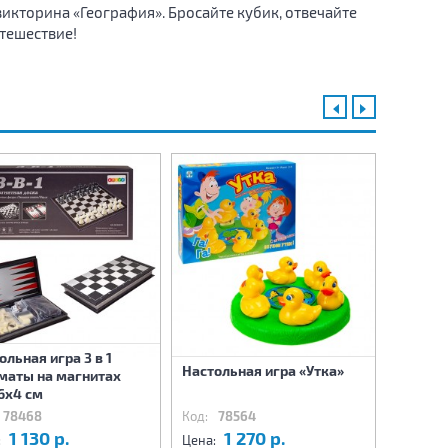
икторина «География». Бросайте кубик, отвечайте
утешествие!
ольная игра 3 в 1
Настольная игра «Утка»
Настол
аты на магнитах
Rummiku
6х4 см
78468
Код:
78564
Код:
78
1 130 р.
1 270 р.
8
:
Цена:
Цена: