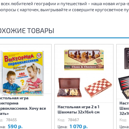
 всех любителей географии и путешествий – наша новая игра-в
вопросы с карточек, выигрывайте и совершите кругосветное п
ОХОЖИЕ ТОВАРЫ
астольная игра
Викторина
Наст
Настольная игра 2 в 1
рвоклассника. Хочу все
Шахм
Шахматы 32х16х4 см
ать»
32х1
д:
78455
Код:
78467
Код:
590 р.
1 070 р.
на:
Цена:
Цена