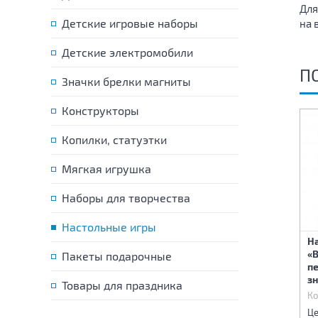
Для
Детские игровые наборы
на 
Детские электромобили
П
Значки брелки магниты
Конструкторы
Копилки, статуэтки
Мягкая игрушка
Наборы для творчества
Настольные игры
Н
«
Пакеты подарочные
Настольная игра
Игра магнитная "Космос".
пе
Rummikub 27,2х5,2х27,2 см
Серия Магнитные истории
зн
Товары для праздника
Код:
78565
Код:
78909
Ко
820 р.
225 р.
Цена:
Цена:
Це