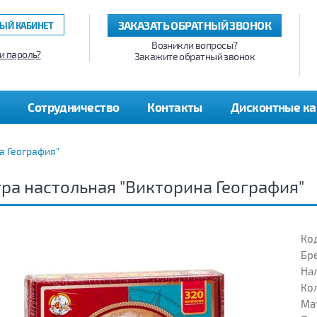
ЗАКАЗАТЬ ОБРАТНЫЙ ЗВОНОК
ЫЙ КАБИНЕТ
Возникли вопросы?
и пароль?
Закажите обратный звонок
Сотрудничество
Контакты
Дисконтные к
а География"
ра настольная "Викторина География"
Код
Бр
На
Кол
Ма