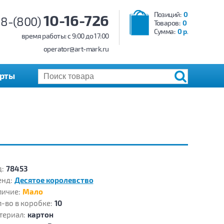
Позиций:
0
10-16-726
8-(800)
Товаров:
0
Сумма:
0 р.
время работы: c 9:00 до 17:00
operator@art-mark.ru
арты
:
78453
енд:
Десятое королевство
личие:
Мало
-во в коробке:
10
териал:
картон