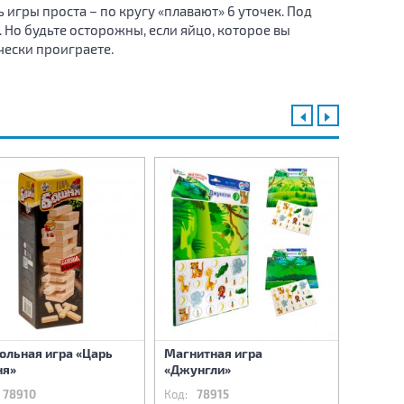
 игры проста – по кругу «плавают» 6 уточек. Под
 Но будьте осторожны, если яйцо, которое вы
чески проиграете.
ольная игра «Царь
Магнитная игра
Магнит
ня»
«Джунгли»
«Одева
78910
Код:
78915
Код:
78