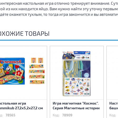
 интересная настольная игра отлично тренирует внимание. Суть
ой из них находится яйцо. Вам нужно найти эту уточку первым.
дёте окажется тухлым, то тогда игра закончится и вы автомати
ОХОЖИЕ ТОВАРЫ
астольная игра
Игра магнитная "Космос".
Наст
mmikub 27,2х5,2х27,2 см
Серия Магнитные истории
баш
д:
78565
Код:
78909
Код: