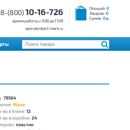
Позиций:
0
10-16-726
8-(800)
Товаров:
0
Сумма:
0 р.
время работы: c 9:00 до 17:00
operator@art-mark.ru
арты
:
78564
личие:
Мало
-во в блоке:
12
-во в коробке:
24
териал:
пластик