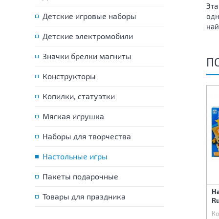
Эта
Детские игровые наборы
одн
най
Детские электромобили
Значки брелки магниты
П
Конструкторы
Копилки, статуэтки
Мягкая игрушка
Наборы для творчества
Настольные игры
Пакеты подарочные
Магнитная игра
Игра настольная
Н
Товары для праздника
«Одевашки. Антошка»
«Танковый бой»
Ru
Код:
78917
Код:
79160
Ко