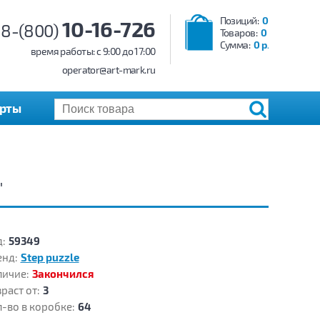
Позиций:
0
10-16-726
8-(800)
Товаров:
0
Сумма:
0 р.
время работы: c 9:00 до 17:00
operator@art-mark.ru
арты
"
:
59349
енд:
Step puzzle
личие:
Закончился
раст от:
3
-во в коробке:
64