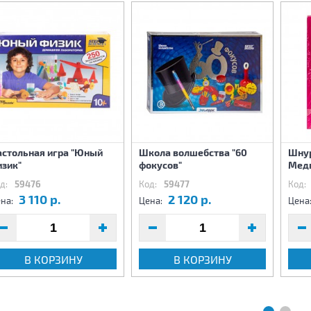
астольная игра "Юный
Школа волшебства "60
Шнур
изик"
фокусов"
Медв
д:
59476
Код:
59477
Код:
3 110 р.
2 120 р.
на:
Цена:
Цена
В КОРЗИНУ
В КОРЗИНУ