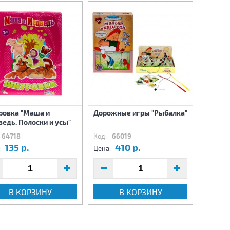
овка "Маша и
Дорожные игры "Рыбалка"
Шнуров
едь. Полоски и усы"
«Бэмби
64718
Код:
66019
Код:
6
135 р.
410 р.
1
:
Цена:
Цена:
В КОРЗИНУ
В КОРЗИНУ