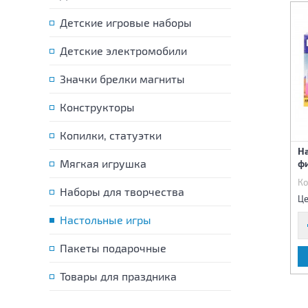
Детские игровые наборы
Детские электромобили
Значки брелки магниты
Конструкторы
Копилки, статуэтки
Шнуровка "Медвежонок
Шнуровка для детей
Н
Винни и его друзья"
Мягкая игрушка
«Бэмби»
ф
Дисней
Код:
66050
Код:
66051
Ко
Наборы для творчества
130 р.
135 р.
Цена:
Цена:
Це
Настольные игры
Пакеты подарочные
В КОРЗИНУ
В КОРЗИНУ
Товары для праздника