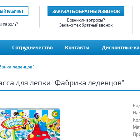
ЗАКАЗАТЬ ОБРАТНЫЙ ЗВОНОК
ЫЙ КАБИНЕТ
Возникли вопросы?
и пароль?
Закажите обратный звонок
Сотрудничество
Контакты
Дисконтные к
брика леденцов"
сса для лепки "Фабрика леденцов"
Код
На
Кол
Ма
Пр