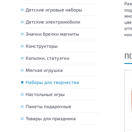
Раз
Детские игровые наборы
ощу
мно
Детские электромобили
цве
отт
Значки брелки магниты
кон
Конструкторы
П
Копилки, статуэтки
Мягкая игрушка
Наборы для творчества
Настольные игры
Пакеты подарочные
Товары для праздника
Масса для лепки набор из