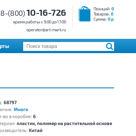
Позиций:
0
10-16-726
8-(800)
Товаров:
0
Сумма:
0 р.
время работы: c 9:00 до 17:00
operator@art-mark.ru
арты
:
68797
личие:
Много
-во в коробке:
6
териал:
пластик, полимер на растительной основе
оизводитель:
Китай