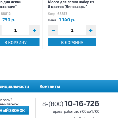
а для лепки
Масса для лепки набор из
Масса 
останция"
8 цветов "Динозавры"
5 цвет
68812
Код:
68813
Код:
6
730 р.
1 140 р.
1
:
Цена:
Цена:
В КОРЗИНУ
В КОРЗИНУ
енциальности
Контакты
опросы?
10-16-726
8-(800)
ный звонок
ТНЫЙ ЗВОНОК
время работы: c 9:00 до 17:00