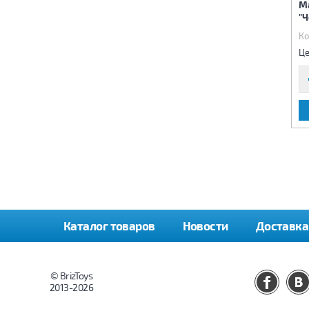
Масса для лепки набор из
М
5 цветов "Вечеринка
5 цветов "Ферма"
"
Гриль"
Код:
68814
Код:
68816
Ко
1 140 р.
1 140 р.
Цена:
Цена:
Це
В КОРЗИНУ
В КОРЗИНУ
Каталог товаров
Новости
Доставка
© BrizToys
2013-2026