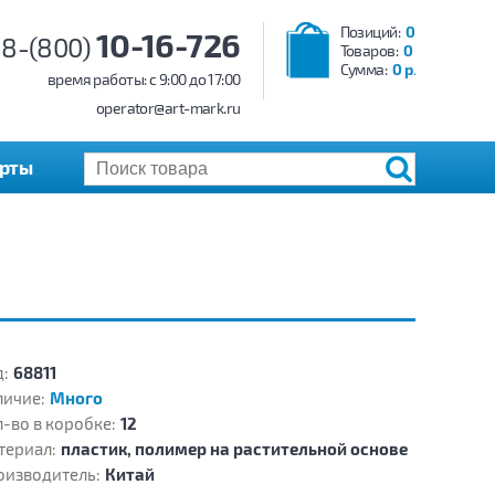
Позиций:
0
10-16-726
8-(800)
Товаров:
0
Сумма:
0 р.
время работы: c 9:00 до 17:00
operator@art-mark.ru
арты
:
68811
личие:
Много
-во в коробке:
12
териал:
пластик, полимер на растительной основе
оизводитель:
Китай