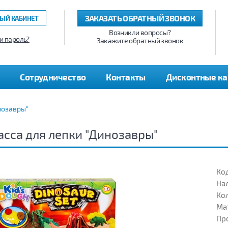
ЗАКАЗАТЬ ОБРАТНЫЙ ЗВОНОК
ЫЙ КАБИНЕТ
Возникли вопросы?
и пароль?
Закажите обратный звонок
Сотрудничество
Контакты
Дисконтные к
нозавры"
сса для лепки "Динозавры"
Код
На
Кол
Ма
Пр