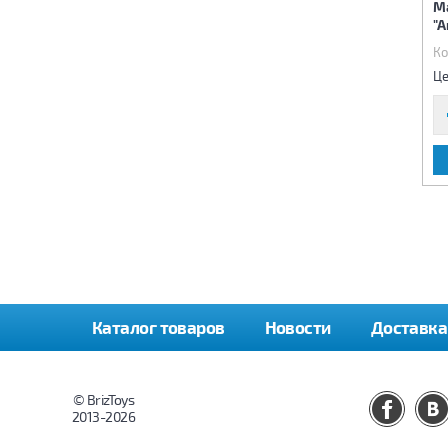
Масса для лепки
Масса для лепки набор из
М
"Пиццерия"
12 цветов "Сад"
"А
Код:
68823
Код:
68825
Ко
1 270 р.
725 р.
Цена:
Цена:
Це
В КОРЗИНУ
В КОРЗИНУ
Каталог товаров
Новости
Доставка
© BrizToys
2013-2026