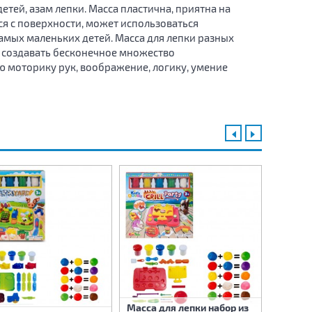
тей, азам лепки. Масса пластична, приятна на
ся с поверхности, может использоваться
амых маленьких детей. Масса для лепки разных
 создавать бесконечное множество
ю моторику рук, воображение, логику, умение
Масса для лепки набор из