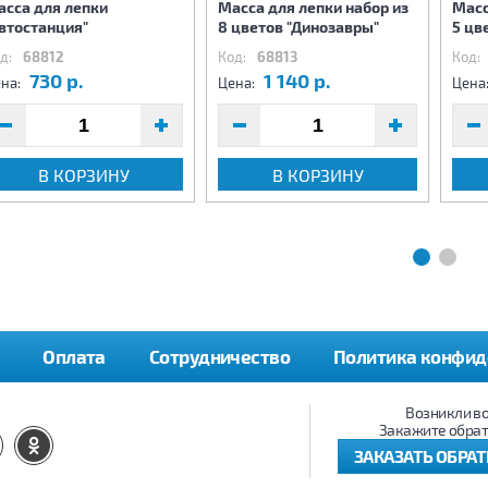
асса для лепки
Масса для лепки набор из
Масс
втостанция"
8 цветов "Динозавры"
5 цв
д:
68812
Код:
68813
Код:
730 р.
1 140 р.
на:
Цена:
Цена
В КОРЗИНУ
В КОРЗИНУ
Оплата
Сотрудничество
Политика конфид
Возникли в
Закажите обрат
ЗАКАЗАТЬ ОБРА