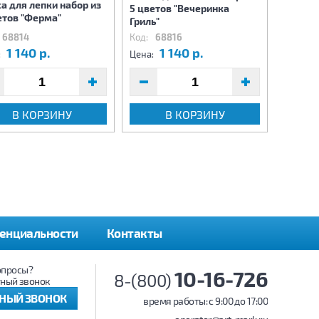
а для лепки набор из
Масса 
5 цветов "Вечеринка
етов "Ферма"
"Пицце
Гриль"
68814
Код:
68816
Код:
6
1 140 р.
1 140 р.
1
:
Цена:
Цена:
В КОРЗИНУ
В КОРЗИНУ
енциальности
Контакты
опросы?
10-16-726
8-(800)
ный звонок
ТНЫЙ ЗВОНОК
время работы: c 9:00 до 17:00