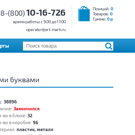
Позиций:
0
10-16-726
8-(800)
Товаров:
0
Сумма:
0 р.
время работы: c 9:00 до 17:00
operator@art-mark.ru
арты
ыми буквами
:
38896
личие:
Закончился
-во в блоке:
32
-во в коробке:
96
териал:
пластик, металл