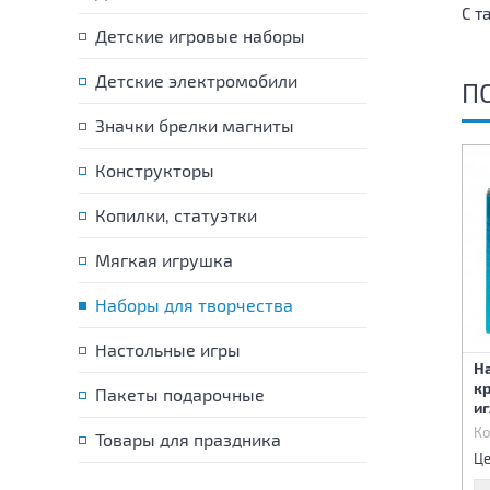
С т
Детские игровые наборы
Детские электромобили
П
Значки брелки магниты
Конструкторы
Копилки, статуэтки
Мягкая игрушка
Наборы для творчества
Настольные игры
Н
Прибор для выжигания
Масса для лепки Обед
кр
Пакеты подарочные
Орбита+
иг
Код:
45885
Код:
48809
Ко
Товары для праздника
1 660 р.
700 р.
Цена:
Цена:
Це