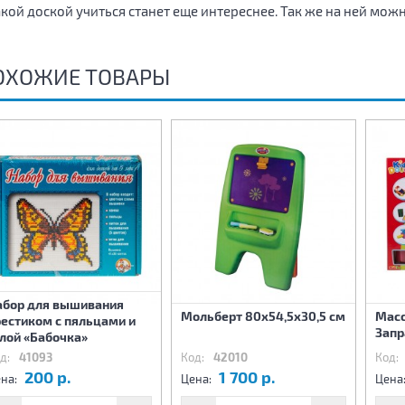
акой доской учиться станет еще интереснее. Так же на ней мож
ОХОЖИЕ ТОВАРЫ
абор для вышивания
Мольберт 80х54,5х30,5 см
Масс
естиком с пяльцами и
Запр
лой «Бабочка»
д:
41093
Код:
42010
Код:
200 р.
1 700 р.
на:
Цена:
Цена