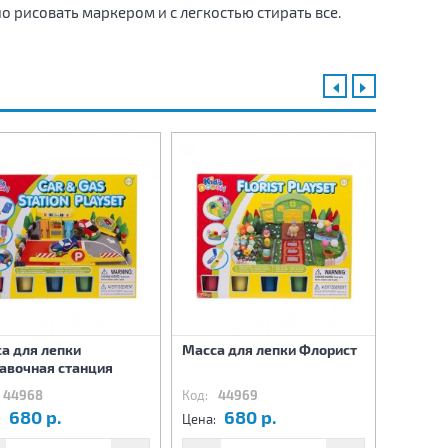
но рисовать маркером и с легкостью стирать все.
а для лепки
Масса для лепки Флорист
Прибор
авочная станция
Орбита
44968
Код:
44969
Код:
4
680 р.
680 р.
1
:
Цена:
Цена: