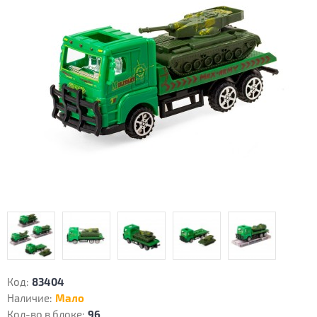
Код:
83404
Наличие:
Мало
Кол-во в блоке:
96