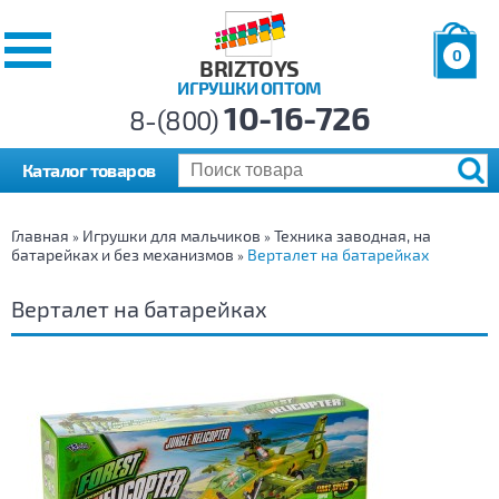
0
BRIZTOYS
ИГРУШКИ ОПТОМ
Позиций:
10-16-726
Товаров:
8-(800)
Сумма:
0
р.
Каталог товаров
Главная
Игрушки для мальчиков
Техника заводная, на
»
»
батарейках и без механизмов
Верталет на батарейках
»
Верталет на батарейках