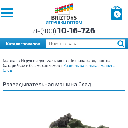
0
BRIZTOYS
ИГРУШКИ ОПТОМ
Позиций:
10-16-726
Товаров:
8-(800)
Сумма:
0
р.
Каталог товаров
Главная
Игрушки для мальчиков
Техника заводная, на
»
»
батарейках и без механизмов
Разведывательная машина
»
След
Разведывательная машина След