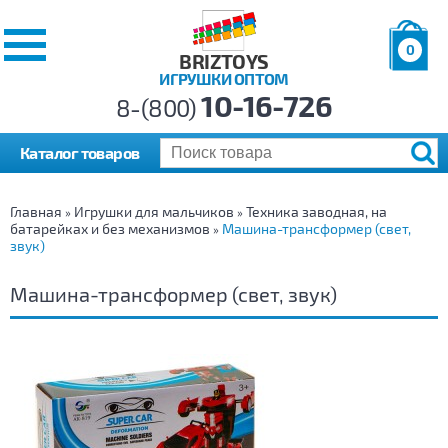
0
BRIZTOYS
ИГРУШКИ ОПТОМ
Позиций:
10-16-726
Товаров:
8-(800)
Сумма:
0
р.
Каталог товаров
Главная
Игрушки для мальчиков
Техника заводная, на
»
»
батарейках и без механизмов
Машина-трансформер (свет,
»
звук)
Машина-трансформер (свет, звук)