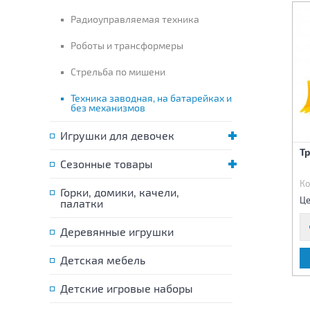
Радиоуправляемая техника
Роботы и трансформеры
Стрельба по мишени
Техника заводная, на батарейках и
без механизмов
Игрушки для девочек
Военнвй тягач "Арктика" с
Военнвй тягач "Арктика" с
Т
Сезонные товары
вертолетом
танком
Код:
70615
Код:
70616
Ко
Горки, домики, качели,
2 430 р.
2 290 р.
Цена:
Цена:
Це
палатки
Деревянные игрушки
В КОРЗИНУ
В КОРЗИНУ
Детская мебель
Детские игровые наборы