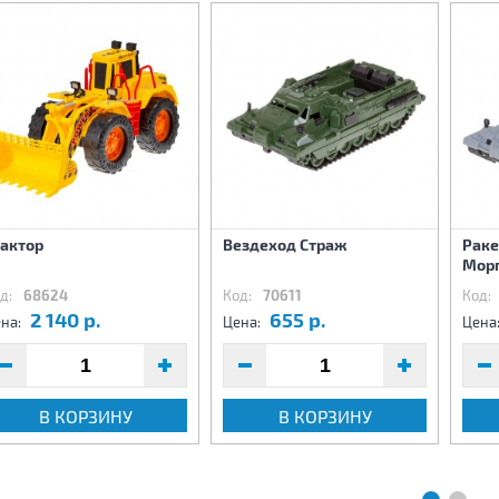
рактор
Вездеход Страж
Раке
Мор
д:
68624
Код:
70611
Код:
2 140 р.
655 р.
на:
Цена:
Цена
В КОРЗИНУ
В КОРЗИНУ