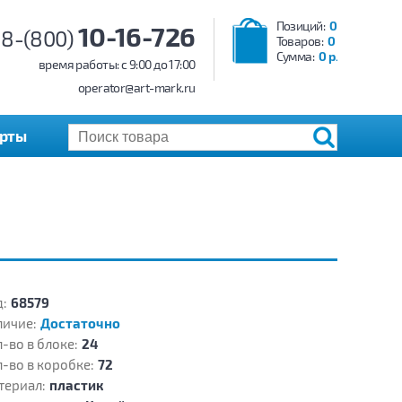
Позиций:
0
10-16-726
8-(800)
Товаров:
0
Сумма:
0 р.
время работы: c 9:00 до 17:00
operator@art-mark.ru
арты
:
68579
личие:
Достаточно
-во в блоке:
24
-во в коробке:
72
териал:
пластик