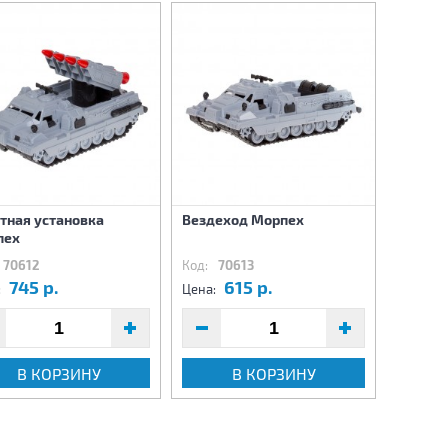
тная установка
Вездеход Морпех
Военнвй
пех
вертол
70612
Код:
70613
Код:
70
745 р.
615 р.
2
:
Цена:
Цена:
В КОРЗИНУ
В КОРЗИНУ