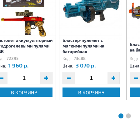
истолет аккумуляторный
Бластер-пулемёт с
Блас
 гидрогелевыми пулями
мягкими пулями на
на б
SB
батарейках
д:
72295
Код:
73488
Код:
1 960 р.
3 070 р.
на:
Цена:
Цена
В КОРЗИНУ
В КОРЗИНУ