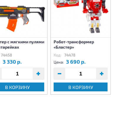
Пистол
тер с мягкими пулями
Робот-трансформер
с гидр
атарейках
«Бластер»
USB
74458
Код:
74478
Код:
7
3 330 р.
3 690 р.
1
:
Цена:
Цена:
В КОРЗИНУ
В КОРЗИНУ