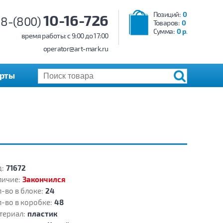
Позиций:
0
10-16-726
8-(800)
Товаров:
0
Сумма:
0 р.
время работы: c 9:00 до 17:00
operator@art-mark.ru
арты
:
71672
личие:
Закончился
-во в блоке:
24
-во в коробке:
48
териал:
пластик