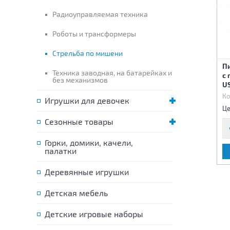
Радиоуправляемая техника
Роботы и трансформеры
Стрельба по мишени
Пистолет аккумуляторный
П
Техника заводная, на батарейках и
Пистолет на батарейках
с гидрогелевыми пулями
с
без механизмов
(свет, звук, вибро)
USB
U
Код:
74490
Код:
74629
Ко
Игрушки для девочек
1 890 р.
420 р.
Цена:
Цена:
Це
Сезонные товары
Горки, домики, качели,
палатки
В КОРЗИНУ
В КОРЗИНУ
Деревянные игрушки
Детская мебель
Детские игровые наборы