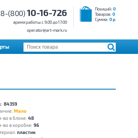
Позиций:
0
10-16-726
8-(800)
Товаров:
0
Сумма:
0 р.
время работы: c 9:00 до 17:00
operator@art-mark.ru
арты
:
84359
личие:
Мало
-во в блоке:
48
-во в коробке:
96
териал:
пластик