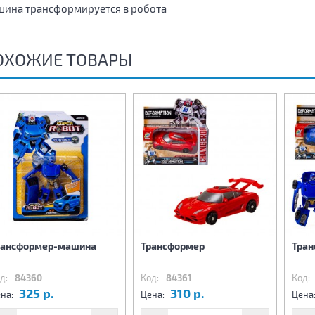
ина трансформируется в робота
ОХОЖИЕ ТОВАРЫ
рансформер-машина
Трансформер
Тра
д:
84360
Код:
84361
Код:
325 р.
310 р.
на:
Цена:
Цена