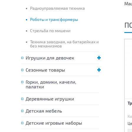
Маш
Радиоуправляемая техника
Роботы и трансформеры
П
Стрельба по мишени
Техника заводная, на батарейках и
без механизмов
Игрушки для девочек
Сезонные товары
Горки, домики, качели,
палатки
Деревянные игрушки
Трансформер-машина
Робот-трансформер
Т
Машина с маской
Детская мебель
Код:
84386
Код:
84390
Ко
3 000 р.
2 490 р.
Детские игровые наборы
Цена:
Цена:
Це