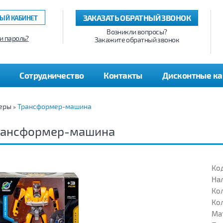
ЗАКАЗАТЬ ОБРАТНЫЙ ЗВОНОК
ЫЙ КАБИНЕТ
Возникли вопросы?
и пароль?
Закажите обратный звонок
Сотрудничество
Контакты
Дисконтные к
еры
Трансформер-машина
»
рансформер-машина
Код
На
Кол
Кол
Ма