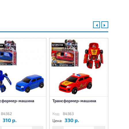
нсформер-машина
Трансформер-машина
Трансф
84362
Код:
84363
Код:
8
310 р.
330 р.
3
:
Цена:
Цена: