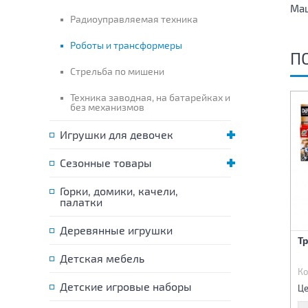
Маш
Радиоуправляемая техника
Роботы и трансформеры
П
Стрельба по мишени
Техника заводная, на батарейках и
без механизмов
Игрушки для девочек
Сезонные товары
Горки, домики, качели,
палатки
Деревянные игрушки
Робот-трансформер
Трансформер
Т
Машина с маской
Детская мебель
Код:
84390
Код:
84418
Ко
2 490 р.
2 890 р.
Детские игровые наборы
Цена:
Цена:
Це