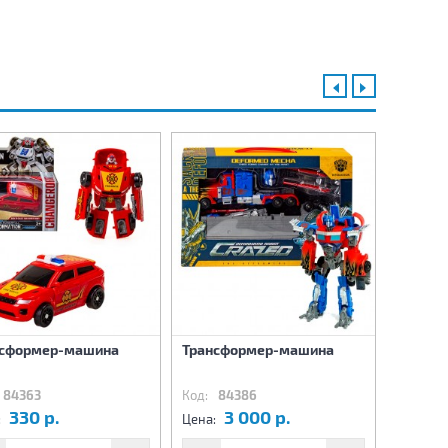
нсформер-машина
Трансформер-машина
Робот-
Машина
84363
Код:
84386
Код:
8
330 р.
3 000 р.
2
:
Цена:
Цена: