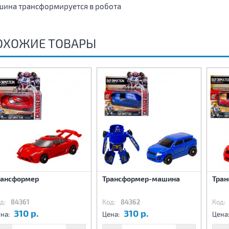
ина трансформируется в робота
ОХОЖИЕ ТОВАРЫ
рансформер
Трансформер-машина
Тра
д:
84361
Код:
84362
Код:
310 р.
310 р.
на:
Цена:
Цена