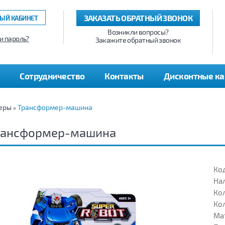
ЗАКАЗАТЬ ОБРАТНЫЙ ЗВОНОК
ЫЙ КАБИНЕТ
Возникли вопросы?
и пароль?
Закажите обратный звонок
Сотрудничество
Контакты
Дисконтные к
еры
Трансформер-машина
»
рансформер-машина
Код
На
Кол
Кол
Ма