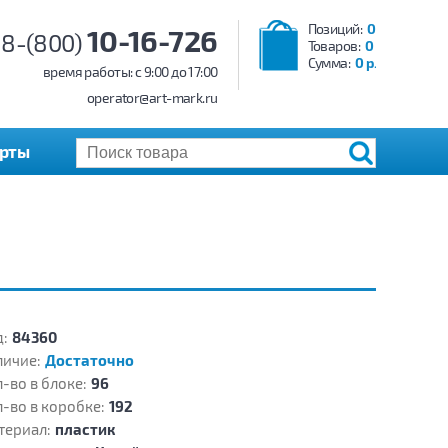
Позиций:
0
10-16-726
8-(800)
Товаров:
0
Сумма:
0 р.
время работы: c 9:00 до 17:00
operator@art-mark.ru
арты
:
84360
личие:
Достаточно
-во в блоке:
96
-во в коробке:
192
териал:
пластик