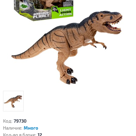
Код:
79730
Наличие:
Много
Кол-во в блоке:
12