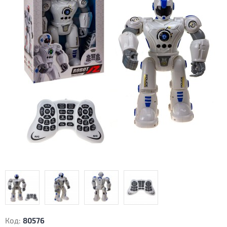
Код:
80576