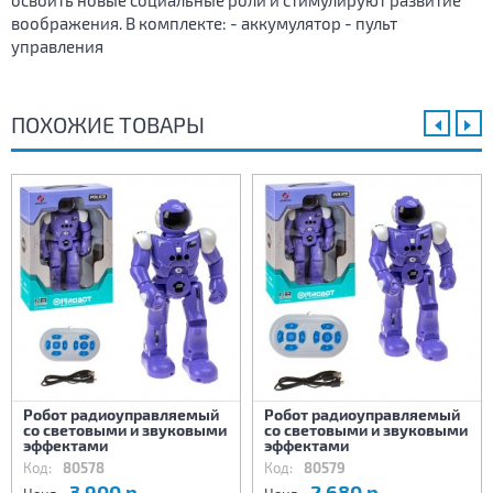
освоить новые социальные роли и стимулируют развитие
воображения. В комплекте: - аккумулятор - пульт
управления
ПОХОЖИЕ ТОВАРЫ
Робот радиоуправляемый
Робот радиоуправляемый
со световыми и звуковыми
со световыми и звуковыми
эффектами
эффектами
Код:
80578
Код:
80579
3 900 р.
2 680 р.