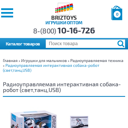
0
BRIZTOYS
ИГРУШКИ ОПТОМ
Позиций:
10-16-726
Товаров:
8-(800)
Сумма:
0
р.
Каталог товаров
Главная
Игрушки для мальчиков
Радиоуправляемая техника
»
»
Радиоуправляемая интерактивная собака-робот
»
(свет,танц,USB)
Радиоуправляемая интерактивная собака-
робот (свет,танц,USB)