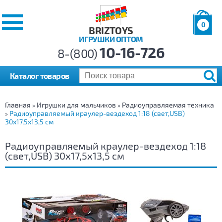
0
BRIZTOYS
ИГРУШКИ ОПТОМ
Позиций:
10-16-726
Товаров:
8-(800)
Сумма:
0
р.
Каталог товаров
Главная
Игрушки для мальчиков
Радиоуправляемая техника
»
»
Радиоуправляемый краулер-вездеход 1:18 (свет,USB)
»
30х17,5х13,5 см
Радиоуправляемый краулер-вездеход 1:18
(свет,USB) 30х17,5х13,5 см