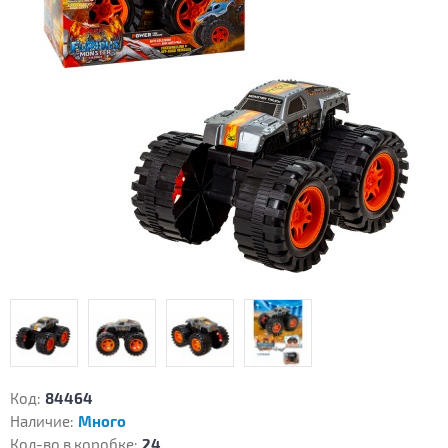
Код:
84464
Наличие:
Много
Кол-во в коробке:
24