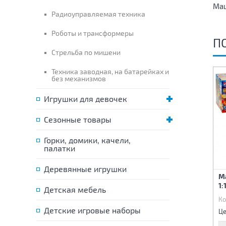
Маш
Радиоуправляемая техника
Роботы и трансформеры
П
Стрельба по мишени
Техника заводная, на батарейках и
без механизмов
Игрушки для девочек
Сезонные товары
Горки, домики, качели,
палатки
Деревянные игрушки
Машина инерционная
Машина инерционная
М
мусоровоз (свет,звук)
Грузовик (свет,звук)
1:
Детская мебель
Код:
84561
Код:
84562
Ко
1 180 р.
1 180 р.
Детские игровые наборы
Цена:
Цена:
Це