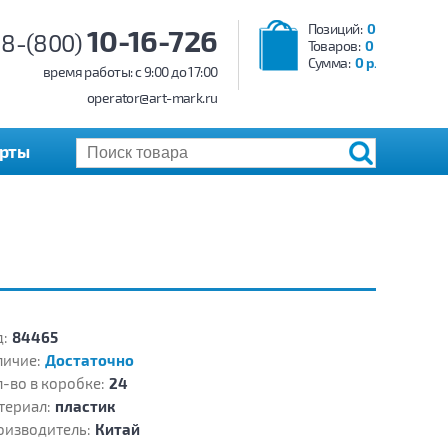
Позиций:
0
10-16-726
8-(800)
Товаров:
0
Сумма:
0 р.
время работы: c 9:00 до 17:00
operator@art-mark.ru
арты
:
84465
личие:
Достаточно
-во в коробке:
24
териал:
пластик
оизводитель:
Китай