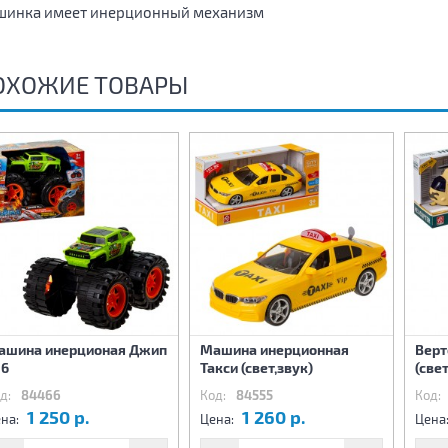
инка имеет инерционный механизм
ОХОЖИЕ ТОВАРЫ
ашина инерционая Джип
Машина инерционная
Верт
16
Такси (свет,звук)
(свет
д:
84466
Код:
84555
Код:
1 250 р.
1 260 р.
на:
Цена:
Цена