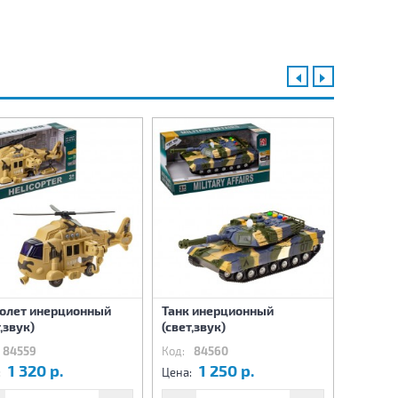
олет инерционный
Танк инерционный
Машина
,звук)
(свет,звук)
мусоров
84559
Код:
84560
Код:
84
1 320 р.
1 250 р.
1
:
Цена:
Цена: