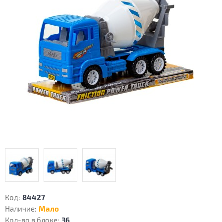
Код:
84427
Наличие:
Мало
Кол-во в блоке:
36